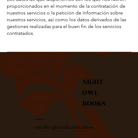
proporcionados en el momento de la contratación de
nuestros servicios o la petición de información sobre
nuestros servicios, así como los datos derivados de las
gestiones realizadas para el buen fin de los servicios
contratados.
NIGHT
OWL
BOOKS
Contact us
info@nightowlbooks.store