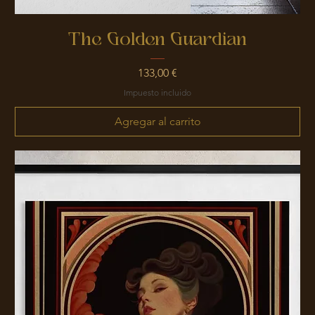
The Golden Guardian
Precio
133,00 €
Impuesto incluido
Agregar al carrito