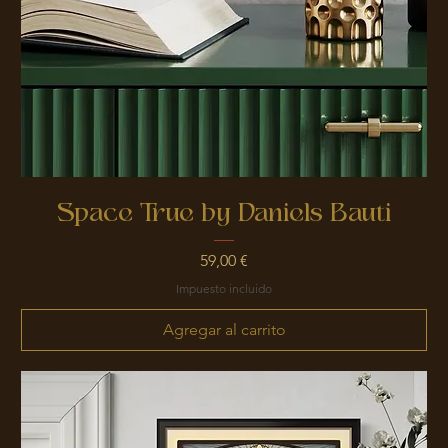
Space True by Daniels Bauti
Precio
59,00 €
Impuesto incluido
Agregar al carrito